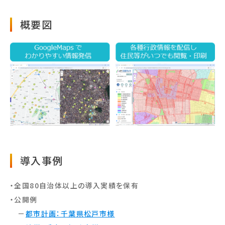
概要図
導⼊事例
・全国80自治体以上の導入実績を保有
・公開例
－
都市計画：千葉県松戸市様